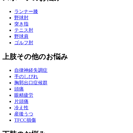
ランナー膝
野球肘
突き指
テニス肘
野球肩
ゴルフ肘
上肢その他のお悩み
自律神経失調症
手のしびれ
胸郭出口症候群
頭痛
眼精疲労
片頭痛
冷え性
産後うつ
TFCC損傷