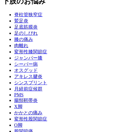
下肢のお悩み
脊柱管狭窄症
鷲足炎
足底筋膜炎
足のしびれ
膝の痛み
肉離れ
変形性膝関節症
ジャンパー膝
シーバー病
オスグッド
アキレス腱炎
シンスプリント
月経前症候群
PMS
腸頸靭帯炎
X脚
かかとの痛み
変形性股関節症
O脚
股関節痛