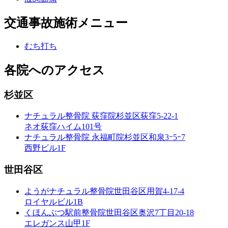
交通事故施術メニュー
むち打ち
各院へのアクセス
杉並区
ナチュラル整骨院 荻窪院
杉並区荻窪5-22-1
ネオ荻窪ハイム101号
ナチュラル整骨院 永福町院
杉並区和泉3ｰ5ｰ7
西野ビル1F
世田谷区
ようがナチュラル整骨院
世田谷区用賀4-17-4
ロイヤルビル1B
くほんぶつ駅前整骨院
世田谷区奥沢7丁目20-18
エレガンス山甲1F