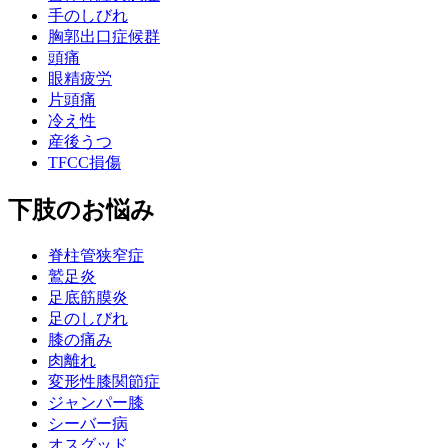
手のしびれ
胸郭出口症候群
頭痛
眼精疲労
片頭痛
冷え性
産後うつ
TFCC損傷
下肢のお悩み
脊柱管狭窄症
鷲足炎
足底筋膜炎
足のしびれ
膝の痛み
肉離れ
変形性膝関節症
ジャンパー膝
シーバー病
オスグッド