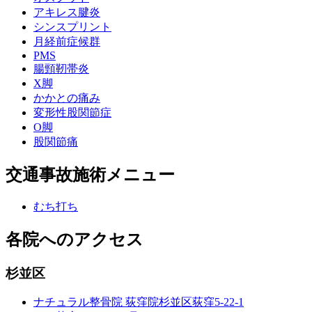
アキレス腱炎
シンスプリント
月経前症候群
PMS
腸頸靭帯炎
X脚
かかとの痛み
変形性股関節症
O脚
股関節痛
交通事故施術メニュー
むち打ち
各院へのアクセス
杉並区
ナチュラル整骨院 荻窪院
杉並区荻窪5-22-1