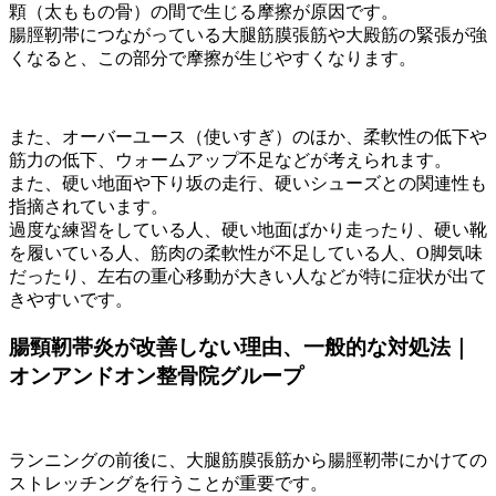
顆（太ももの骨）の間で生じる摩擦が原因です。
腸脛靭帯につながっている大腿筋膜張筋や大殿筋の緊張が強
くなると、この部分で摩擦が生じやすくなります。
また、オーバーユース（使いすぎ）のほか、柔軟性の低下や
筋力の低下、ウォームアップ不足などが考えられます。
また、硬い地面や下り坂の走行、硬いシューズとの関連性も
指摘されています。
過度な練習をしている人、硬い地面ばかり走ったり、硬い靴
を履いている人、筋肉の柔軟性が不足している人、O脚気味
だったり、左右の重心移動が大きい人などが特に症状が出て
きやすいです。
腸頸靭帯炎が改善しない理由、一般的な対処法｜
オンアンドオン整骨院グループ
ランニングの前後に、大腿筋膜張筋から腸脛靭帯にかけての
ストレッチングを行うことが重要です。