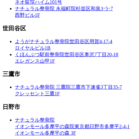
ネオ荻窪ハイム101号
ナチュラル整骨院 永福町院
杉並区和泉3ｰ5ｰ7
西野ビル1F
世田谷区
ようがナチュラル整骨院
世田谷区用賀4-17-4
ロイヤルビル1B
くほんぶつ駅前整骨院
世田谷区奥沢7丁目20-18
エレガンス山甲1F
三鷹市
ナチュラル整骨院 三鷹院
三鷹市下連雀3丁目35-7
クレッセント三鷹1F
日野市
ナチュラル整骨院
イオンモール多摩平の森院
東京都日野市多摩平2-4-1
イオンモール多摩平の森 3F