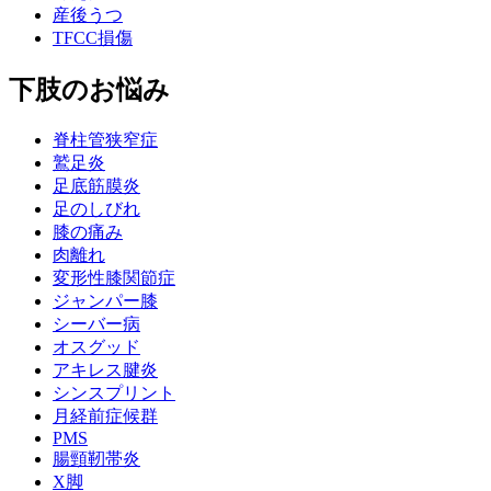
産後うつ
TFCC損傷
下肢のお悩み
脊柱管狭窄症
鷲足炎
足底筋膜炎
足のしびれ
膝の痛み
肉離れ
変形性膝関節症
ジャンパー膝
シーバー病
オスグッド
アキレス腱炎
シンスプリント
月経前症候群
PMS
腸頸靭帯炎
X脚