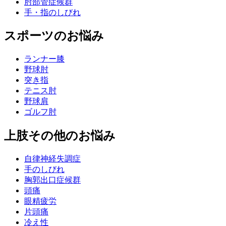
肘部管症候群
手・指のしびれ
スポーツのお悩み
ランナー膝
野球肘
突き指
テニス肘
野球肩
ゴルフ肘
上肢その他のお悩み
自律神経失調症
手のしびれ
胸郭出口症候群
頭痛
眼精疲労
片頭痛
冷え性