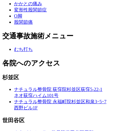
かかとの痛み
変形性股関節症
O脚
股関節痛
交通事故施術メニュー
むち打ち
各院へのアクセス
杉並区
ナチュラル整骨院 荻窪院
杉並区荻窪5-22-1
ネオ荻窪ハイム101号
ナチュラル整骨院 永福町院
杉並区和泉3ｰ5ｰ7
西野ビル1F
世田谷区