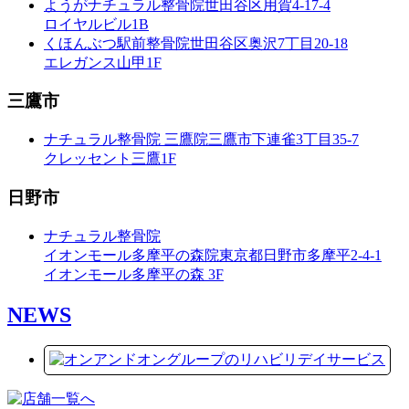
ようがナチュラル整骨院
世田谷区用賀4-17-4
ロイヤルビル1B
くほんぶつ駅前整骨院
世田谷区奥沢7丁目20-18
エレガンス山甲1F
三鷹市
ナチュラル整骨院 三鷹院
三鷹市下連雀3丁目35-7
クレッセント三鷹1F
日野市
ナチュラル整骨院
イオンモール多摩平の森院
東京都日野市多摩平2-4-1
イオンモール多摩平の森 3F
NEWS