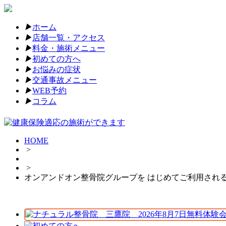
▶︎
ホーム
▶︎
店舗一覧・アクセス
▶︎
料金・施術メニュー
▶︎
初めての方へ
▶︎
お悩みの症状
▶︎
交通事故メニュー
▶︎
WEB予約
▶︎
コラム
HOME
>
>
オンアンドオン整骨院グループを はじめてご利用される方