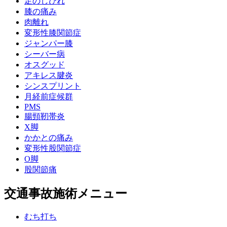
足のしびれ
膝の痛み
肉離れ
変形性膝関節症
ジャンパー膝
シーバー病
オスグッド
アキレス腱炎
シンスプリント
月経前症候群
PMS
腸頸靭帯炎
X脚
かかとの痛み
変形性股関節症
O脚
股関節痛
交通事故施術メニュー
むち打ち