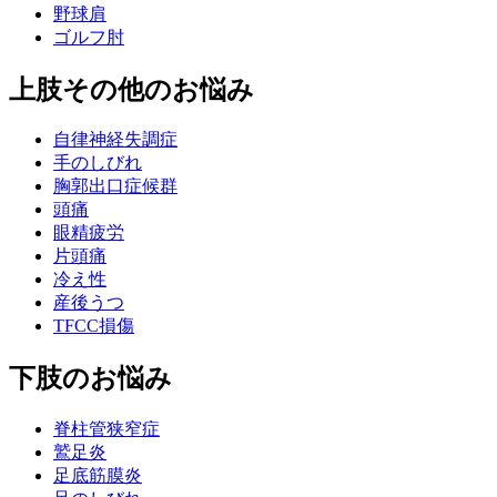
野球肩
ゴルフ肘
上肢その他のお悩み
自律神経失調症
手のしびれ
胸郭出口症候群
頭痛
眼精疲労
片頭痛
冷え性
産後うつ
TFCC損傷
下肢のお悩み
脊柱管狭窄症
鷲足炎
足底筋膜炎