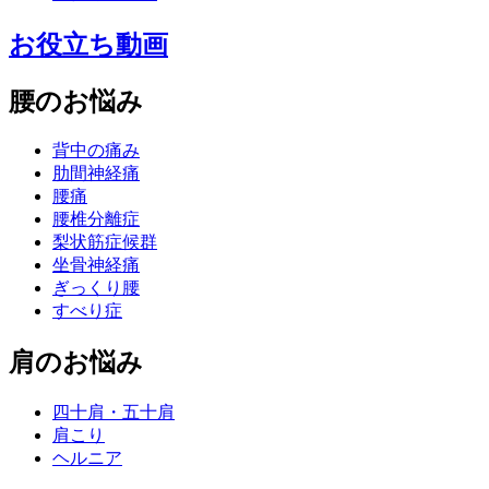
お役立ち動画
腰のお悩み
背中の痛み
肋間神経痛
腰痛
腰椎分離症
梨状筋症候群
坐骨神経痛
ぎっくり腰
すべり症
肩のお悩み
四十肩・五十肩
肩こり
ヘルニア