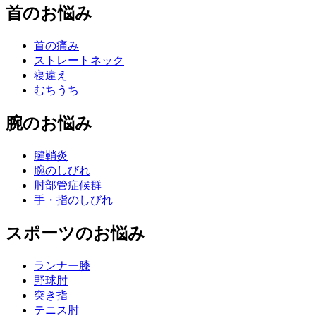
首のお悩み
首の痛み
ストレートネック
寝違え
むちうち
腕のお悩み
腱鞘炎
腕のしびれ
肘部管症候群
手・指のしびれ
スポーツのお悩み
ランナー膝
野球肘
突き指
テニス肘