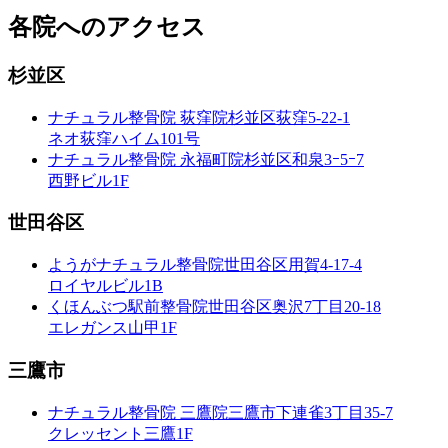
各院へのアクセス
杉並区
ナチュラル整骨院 荻窪院
杉並区荻窪5-22-1
ネオ荻窪ハイム101号
ナチュラル整骨院 永福町院
杉並区和泉3ｰ5ｰ7
西野ビル1F
世田谷区
ようがナチュラル整骨院
世田谷区用賀4-17-4
ロイヤルビル1B
くほんぶつ駅前整骨院
世田谷区奥沢7丁目20-18
エレガンス山甲1F
三鷹市
ナチュラル整骨院 三鷹院
三鷹市下連雀3丁目35-7
クレッセント三鷹1F