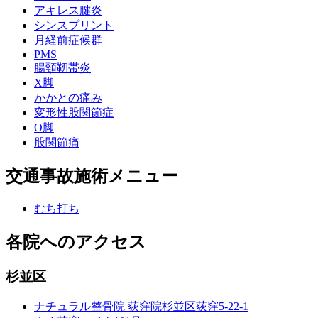
アキレス腱炎
シンスプリント
月経前症候群
PMS
腸頸靭帯炎
X脚
かかとの痛み
変形性股関節症
O脚
股関節痛
交通事故施術メニュー
むち打ち
各院へのアクセス
杉並区
ナチュラル整骨院 荻窪院
杉並区荻窪5-22-1