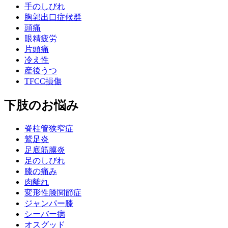
手のしびれ
胸郭出口症候群
頭痛
眼精疲労
片頭痛
冷え性
産後うつ
TFCC損傷
下肢のお悩み
脊柱管狭窄症
鷲足炎
足底筋膜炎
足のしびれ
膝の痛み
肉離れ
変形性膝関節症
ジャンパー膝
シーバー病
オスグッド