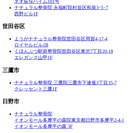
ネオ荻窪ハイム101号
ナチュラル整骨院 永福町院
杉並区和泉3ｰ5ｰ7
西野ビル1F
世田谷区
ようがナチュラル整骨院
世田谷区用賀4-17-4
ロイヤルビル1B
くほんぶつ駅前整骨院
世田谷区奥沢7丁目20-18
エレガンス山甲1F
三鷹市
ナチュラル整骨院 三鷹院
三鷹市下連雀3丁目35-7
クレッセント三鷹1F
日野市
ナチュラル整骨院
イオンモール多摩平の森院
東京都日野市多摩平2-4-1
イオンモール多摩平の森 3F