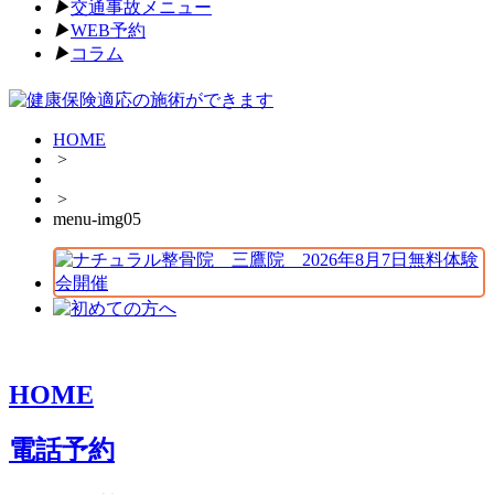
▶︎
交通事故メニュー
▶︎
WEB予約
▶︎
コラム
HOME
>
>
menu-img05
HOME
電話予約