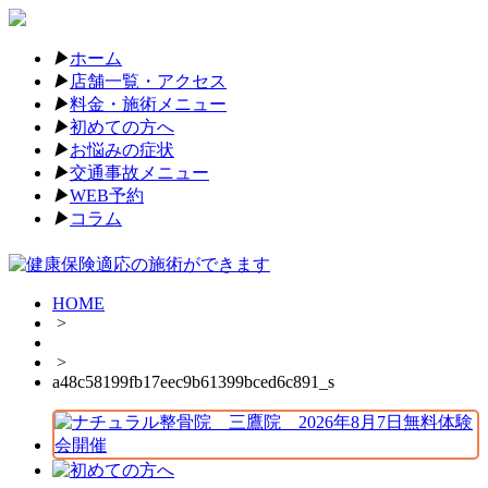
▶︎
ホーム
▶︎
店舗一覧・アクセス
▶︎
料金・施術メニュー
▶︎
初めての方へ
▶︎
お悩みの症状
▶︎
交通事故メニュー
▶︎
WEB予約
▶︎
コラム
HOME
>
>
a48c58199fb17eec9b61399bced6c891_s