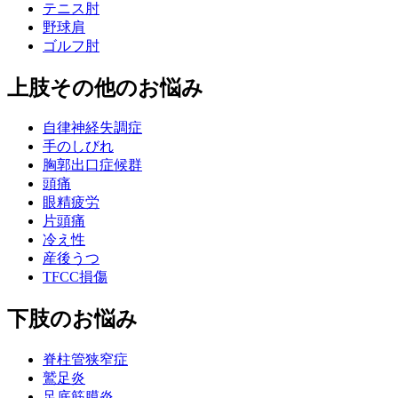
テニス肘
野球肩
ゴルフ肘
上肢その他のお悩み
自律神経失調症
手のしびれ
胸郭出口症候群
頭痛
眼精疲労
片頭痛
冷え性
産後うつ
TFCC損傷
下肢のお悩み
脊柱管狭窄症
鷲足炎
足底筋膜炎