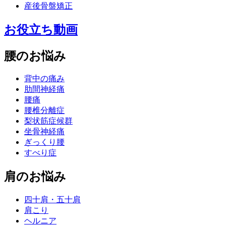
産後骨盤矯正
お役立ち動画
腰のお悩み
背中の痛み
肋間神経痛
腰痛
腰椎分離症
梨状筋症候群
坐骨神経痛
ぎっくり腰
すべり症
肩のお悩み
四十肩・五十肩
肩こり
ヘルニア