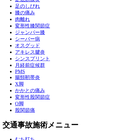
足のしびれ
膝の痛み
肉離れ
変形性膝関節症
ジャンパー膝
シーバー病
オスグッド
アキレス腱炎
シンスプリント
月経前症候群
PMS
腸頸靭帯炎
X脚
かかとの痛み
変形性股関節症
O脚
股関節痛
交通事故施術メニュー
むち打ち