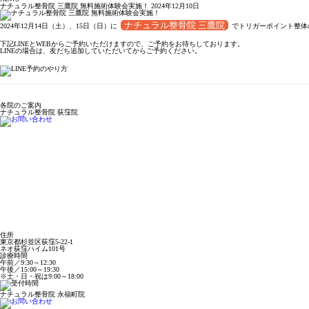
ナチュラル整骨院 三鷹院 無料施術体験会実施！
2024年12月10日
ナチュラル整骨院 三鷹院
2024年12月14日（土）、15日（日）に
で
トリガーポイント整体
下記LINEとWEBからご予約いただけますので、ご予約をお待ちしております。
LINEの場合は、友だち追加していただいてからご予約ください。
各院のご案内
ナチュラル整骨院 荻窪院
住所
東京都杉並区荻窪5-22-1
ネオ荻窪ハイム101号
診療時間
午前／9:30～12:30
午後／15:00～19:30
※土・日・祝は9:00～18:00
ナチュラル整骨院 永福町院