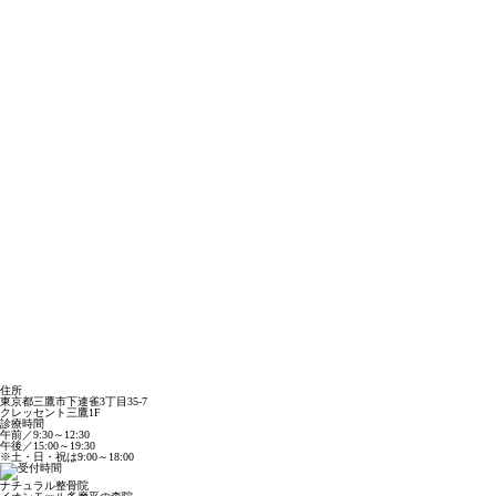
住所
東京都三鷹市下連雀3丁目35-7
クレッセント三鷹1F
診療時間
午前／9:30～12:30
午後／15:00～19:30
※土・日・祝は9:00～18:00
ナチュラル整骨院