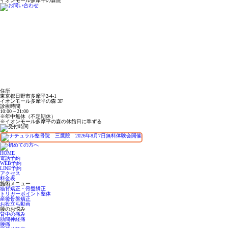
イオンモール多摩平の森院
住所
東京都日野市多摩平2-4-1
イオンモール多摩平の森 3F
診療時間
10:00～21:00
※年中無休（不定期休）
※イオンモール多摩平の森の休館日に準ずる
HOME
電話予約
WEB予約
LINE予約
アクセス
料金表
施術メニュー
猫背矯正・骨盤矯正
トリガーポイント整体
産後骨盤矯正
お役立ち動画
腰のお悩み
背中の痛み
肋間神経痛
腰痛