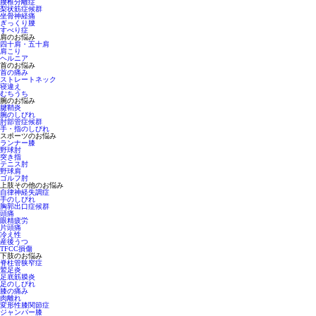
腰椎分離症
梨状筋症候群
坐骨神経痛
ぎっくり腰
すべり症
肩のお悩み
四十肩・五十肩
肩こり
ヘルニア
首のお悩み
首の痛み
ストレートネック
寝違え
むちうち
腕のお悩み
腱鞘炎
腕のしびれ
肘部管症候群
手・指のしびれ
スポーツのお悩み
ランナー膝
野球肘
突き指
テニス肘
野球肩
ゴルフ肘
上肢その他のお悩み
自律神経失調症
手のしびれ
胸郭出口症候群
頭痛
眼精疲労
片頭痛
冷え性
産後うつ
TFCC損傷
下肢のお悩み
脊柱管狭窄症
鷲足炎
足底筋膜炎
足のしびれ
膝の痛み
肉離れ
変形性膝関節症
ジャンパー膝