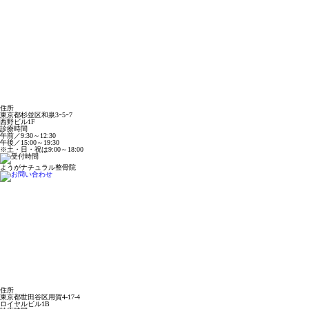
住所
東京都杉並区和泉3ｰ5ｰ7
西野ビル1F
診療時間
午前／9:30～12:30
午後／15:00～19:30
※土・日・祝は9:00～18:00
ようがナチュラル整骨院
住所
東京都世田谷区用賀4-17-4
ロイヤルビル1B