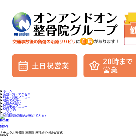
▶︎
ホーム
▶︎
店舗一覧・アクセス
▶︎
料金・施術メニュー
▶︎
初めての方へ
▶︎
お悩みの症状
▶︎
交通事故メニュー
▶︎
WEB予約
▶︎
コラム
HOME
>
NEWS
>
ナチュラル整骨院 三鷹院 無料施術体験会実施！
NEWS