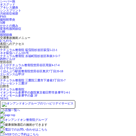
シーバー病
オスグッド
アキレス腱炎
シンスプリント
月経前症候群
PMS
腸頸靭帯炎
X脚
かかとの痛み
変形性股関節症
O脚
股関節痛
交通事故施術メニュー
むち打ち
各院へのアクセス
杉並区
ナチュラル整骨院 荻窪院
杉並区荻窪5-22-1
ネオ荻窪ハイム101号
ナチュラル整骨院 永福町院
杉並区和泉3ｰ5ｰ7
西野ビル1F
世田谷区
ようがナチュラル整骨院
世田谷区用賀4-17-4
ロイヤルビル1B
くほんぶつ駅前整骨院
世田谷区奥沢7丁目20-18
エレガンス山甲1F
三鷹市
ナチュラル整骨院 三鷹院
三鷹市下連雀3丁目35-7
クレッセント三鷹1F
日野市
ナチュラル整骨院
イオンモール多摩平の森院
東京都日野市多摩平2-4-1
イオンモール多摩平の森 3F
NEWS