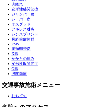
肉離れ
変形性膝関節症
ジャンパー膝
シーバー病
オスグッド
アキレス腱炎
シンスプリント
月経前症候群
PMS
腸頸靭帯炎
X脚
かかとの痛み
変形性股関節症
O脚
股関節痛
交通事故施術メニュー
むち打ち