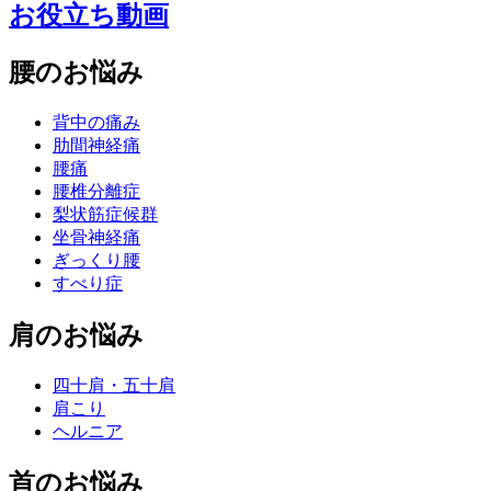
お役立ち動画
腰のお悩み
背中の痛み
肋間神経痛
腰痛
腰椎分離症
梨状筋症候群
坐骨神経痛
ぎっくり腰
すべり症
肩のお悩み
四十肩・五十肩
肩こり
ヘルニア
首のお悩み