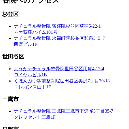
各院へのアクセス
杉並区
ナチュラル整骨院 荻窪院
杉並区荻窪5-22-1
ネオ荻窪ハイム101号
ナチュラル整骨院 永福町院
杉並区和泉3ｰ5ｰ7
西野ビル1F
世田谷区
ようがナチュラル整骨院
世田谷区用賀4-17-4
ロイヤルビル1B
くほんぶつ駅前整骨院
世田谷区奥沢7丁目20-18
エレガンス山甲1F
三鷹市
ナチュラル整骨院 三鷹院
三鷹市下連雀3丁目35-7
クレッセント三鷹1F