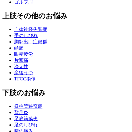
ゴルフ肘
上肢その他のお悩み
自律神経失調症
手のしびれ
胸郭出口症候群
頭痛
眼精疲労
片頭痛
冷え性
産後うつ
TFCC損傷
下肢のお悩み
脊柱管狭窄症
鷲足炎
足底筋膜炎
足のしびれ
膝の痛み