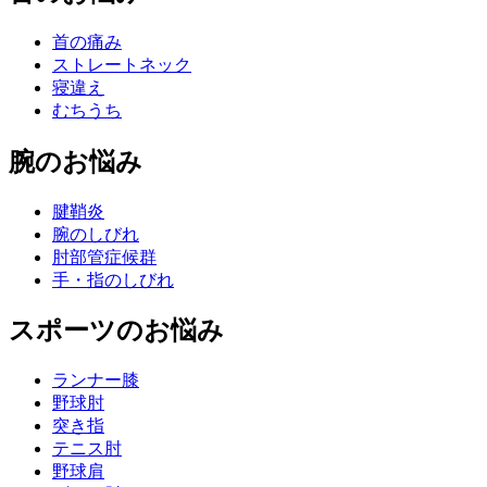
首の痛み
ストレートネック
寝違え
むちうち
腕のお悩み
腱鞘炎
腕のしびれ
肘部管症候群
手・指のしびれ
スポーツのお悩み
ランナー膝
野球肘
突き指
テニス肘
野球肩