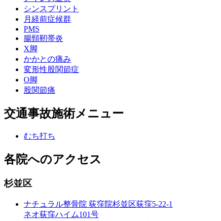
シンスプリント
月経前症候群
PMS
腸頸靭帯炎
X脚
かかとの痛み
変形性股関節症
O脚
股関節痛
交通事故施術メニュー
むち打ち
各院へのアクセス
杉並区
ナチュラル整骨院 荻窪院
杉並区荻窪5-22-1
ネオ荻窪ハイム101号