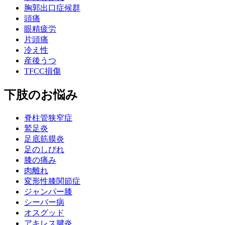
胸郭出口症候群
頭痛
眼精疲労
片頭痛
冷え性
産後うつ
TFCC損傷
下肢のお悩み
脊柱管狭窄症
鷲足炎
足底筋膜炎
足のしびれ
膝の痛み
肉離れ
変形性膝関節症
ジャンパー膝
シーバー病
オスグッド
アキレス腱炎