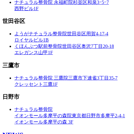
ナチュラル整骨院 永福町院
杉並区和泉3ｰ5ｰ7
西野ビル1F
世田谷区
ようがナチュラル整骨院
世田谷区用賀4-17-4
ロイヤルビル1B
くほんぶつ駅前整骨院
世田谷区奥沢7丁目20-18
エレガンス山甲1F
三鷹市
ナチュラル整骨院 三鷹院
三鷹市下連雀3丁目35-7
クレッセント三鷹1F
日野市
ナチュラル整骨院
イオンモール多摩平の森院
東京都日野市多摩平2-4-1
イオンモール多摩平の森 3F