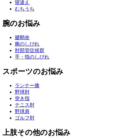
寝違え
むちうち
腕のお悩み
腱鞘炎
腕のしびれ
肘部管症候群
手・指のしびれ
スポーツのお悩み
ランナー膝
野球肘
突き指
テニス肘
野球肩
ゴルフ肘
上肢その他のお悩み