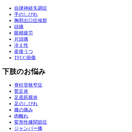
自律神経失調症
手のしびれ
胸郭出口症候群
頭痛
眼精疲労
片頭痛
冷え性
産後うつ
TFCC損傷
下肢のお悩み
脊柱管狭窄症
鷲足炎
足底筋膜炎
足のしびれ
膝の痛み
肉離れ
変形性膝関節症
ジャンパー膝