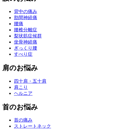
背中の痛み
肋間神経痛
腰痛
腰椎分離症
梨状筋症候群
坐骨神経痛
ぎっくり腰
すべり症
肩のお悩み
四十肩・五十肩
肩こり
ヘルニア
首のお悩み
首の痛み
ストレートネック