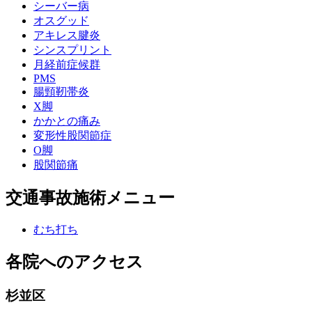
シーバー病
オスグッド
アキレス腱炎
シンスプリント
月経前症候群
PMS
腸頸靭帯炎
X脚
かかとの痛み
変形性股関節症
O脚
股関節痛
交通事故施術メニュー
むち打ち
各院へのアクセス
杉並区