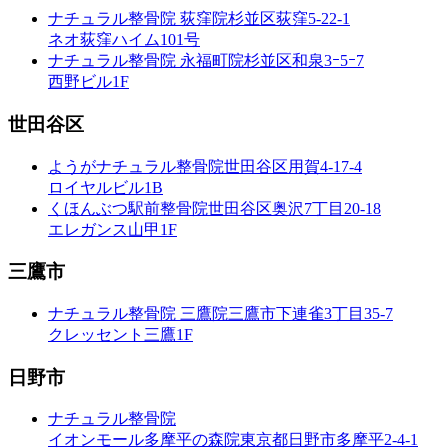
ナチュラル整骨院 荻窪院
杉並区荻窪5-22-1
ネオ荻窪ハイム101号
ナチュラル整骨院 永福町院
杉並区和泉3ｰ5ｰ7
西野ビル1F
世田谷区
ようがナチュラル整骨院
世田谷区用賀4-17-4
ロイヤルビル1B
くほんぶつ駅前整骨院
世田谷区奥沢7丁目20-18
エレガンス山甲1F
三鷹市
ナチュラル整骨院 三鷹院
三鷹市下連雀3丁目35-7
クレッセント三鷹1F
日野市
ナチュラル整骨院
イオンモール多摩平の森院
東京都日野市多摩平2-4-1