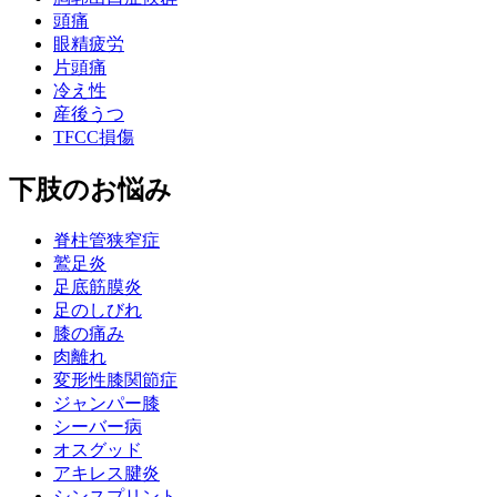
頭痛
眼精疲労
片頭痛
冷え性
産後うつ
TFCC損傷
下肢のお悩み
脊柱管狭窄症
鷲足炎
足底筋膜炎
足のしびれ
膝の痛み
肉離れ
変形性膝関節症
ジャンパー膝
シーバー病
オスグッド
アキレス腱炎
シンスプリント