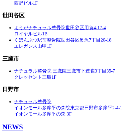
西野ビル1F
世田谷区
ようがナチュラル整骨院
世田谷区用賀4-17-4
ロイヤルビル1B
くほんぶつ駅前整骨院
世田谷区奥沢7丁目20-18
エレガンス山甲1F
三鷹市
ナチュラル整骨院 三鷹院
三鷹市下連雀3丁目35-7
クレッセント三鷹1F
日野市
ナチュラル整骨院
イオンモール多摩平の森院
東京都日野市多摩平2-4-1
イオンモール多摩平の森 3F
NEWS