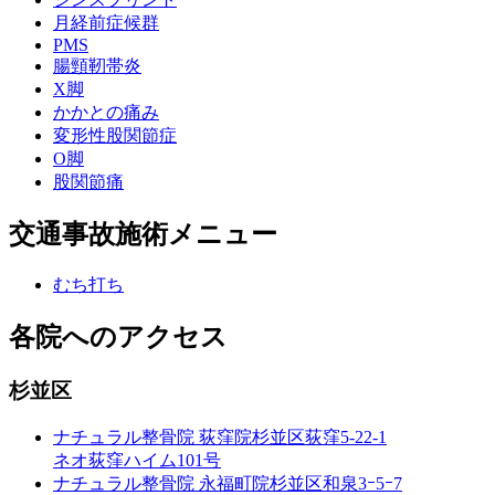
月経前症候群
PMS
腸頸靭帯炎
X脚
かかとの痛み
変形性股関節症
O脚
股関節痛
交通事故施術メニュー
むち打ち
各院へのアクセス
杉並区
ナチュラル整骨院 荻窪院
杉並区荻窪5-22-1
ネオ荻窪ハイム101号
ナチュラル整骨院 永福町院
杉並区和泉3ｰ5ｰ7