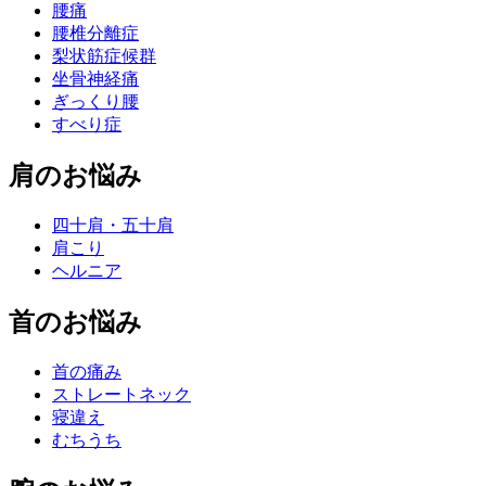
腰痛
腰椎分離症
梨状筋症候群
坐骨神経痛
ぎっくり腰
すべり症
肩のお悩み
四十肩・五十肩
肩こり
ヘルニア
首のお悩み
首の痛み
ストレートネック
寝違え
むちうち