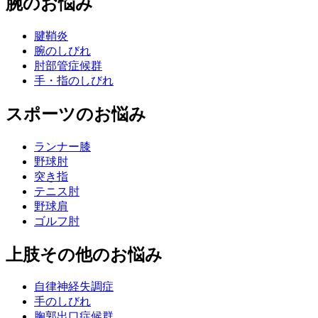
腕のお悩み
腱鞘炎
腕のしびれ
肘部管症候群
手・指のしびれ
スポーツのお悩み
ランナー膝
野球肘
突き指
テニス肘
野球肩
ゴルフ肘
上肢その他のお悩み
自律神経失調症
手のしびれ
胸郭出口症候群