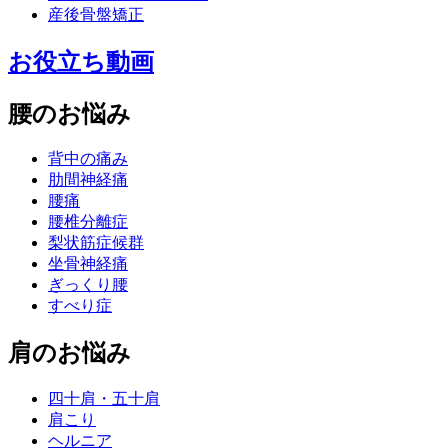
産後骨盤矯正
お役立ち動画
腰のお悩み
背中の痛み
肋間神経痛
腰痛
腰椎分離症
梨状筋症候群
坐骨神経痛
ぎっくり腰
すべり症
肩のお悩み
四十肩・五十肩
肩こり
ヘルニア