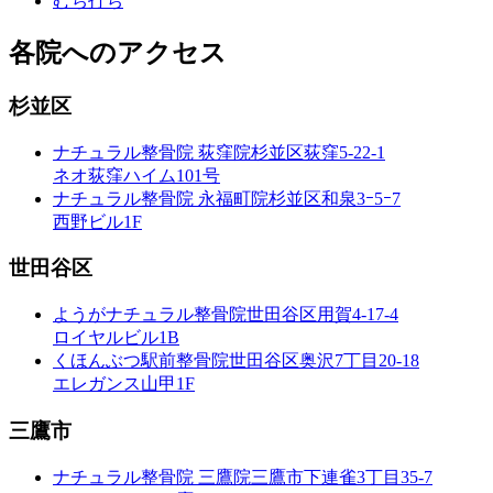
むち打ち
各院へのアクセス
杉並区
ナチュラル整骨院 荻窪院
杉並区荻窪5-22-1
ネオ荻窪ハイム101号
ナチュラル整骨院 永福町院
杉並区和泉3ｰ5ｰ7
西野ビル1F
世田谷区
ようがナチュラル整骨院
世田谷区用賀4-17-4
ロイヤルビル1B
くほんぶつ駅前整骨院
世田谷区奥沢7丁目20-18
エレガンス山甲1F
三鷹市
ナチュラル整骨院 三鷹院
三鷹市下連雀3丁目35-7