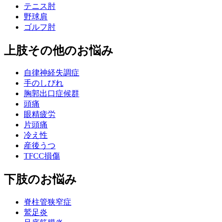
テニス肘
野球肩
ゴルフ肘
上肢その他のお悩み
自律神経失調症
手のしびれ
胸郭出口症候群
頭痛
眼精疲労
片頭痛
冷え性
産後うつ
TFCC損傷
下肢のお悩み
脊柱管狭窄症
鷲足炎