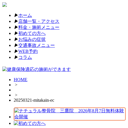
▶︎
ホーム
▶︎
店舗一覧・アクセス
▶︎
料金・施術メニュー
▶︎
初めての方へ
▶︎
お悩みの症状
▶︎
交通事故メニュー
▶︎
WEB予約
▶︎
コラム
HOME
>
>
20250321-mitakain-ec