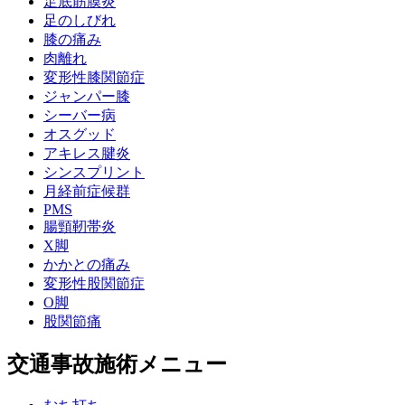
足底筋膜炎
足のしびれ
膝の痛み
肉離れ
変形性膝関節症
ジャンパー膝
シーバー病
オスグッド
アキレス腱炎
シンスプリント
月経前症候群
PMS
腸頸靭帯炎
X脚
かかとの痛み
変形性股関節症
O脚
股関節痛
交通事故施術メニュー