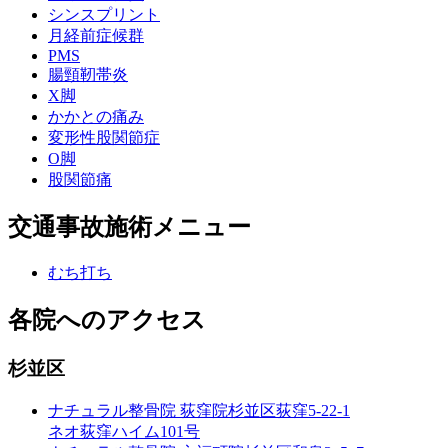
シンスプリント
月経前症候群
PMS
腸頸靭帯炎
X脚
かかとの痛み
変形性股関節症
O脚
股関節痛
交通事故施術メニュー
むち打ち
各院へのアクセス
杉並区
ナチュラル整骨院 荻窪院
杉並区荻窪5-22-1
ネオ荻窪ハイム101号