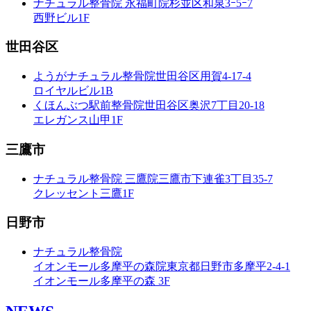
ナチュラル整骨院 永福町院
杉並区和泉3ｰ5ｰ7
西野ビル1F
世田谷区
ようがナチュラル整骨院
世田谷区用賀4-17-4
ロイヤルビル1B
くほんぶつ駅前整骨院
世田谷区奥沢7丁目20-18
エレガンス山甲1F
三鷹市
ナチュラル整骨院 三鷹院
三鷹市下連雀3丁目35-7
クレッセント三鷹1F
日野市
ナチュラル整骨院
イオンモール多摩平の森院
東京都日野市多摩平2-4-1
イオンモール多摩平の森 3F