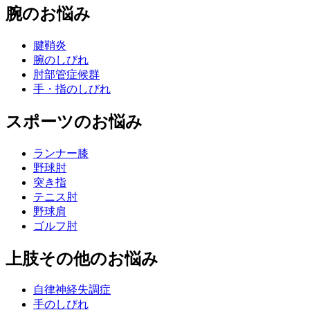
腕のお悩み
腱鞘炎
腕のしびれ
肘部管症候群
手・指のしびれ
スポーツのお悩み
ランナー膝
野球肘
突き指
テニス肘
野球肩
ゴルフ肘
上肢その他のお悩み
自律神経失調症
手のしびれ