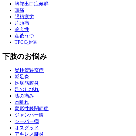
胸郭出口症候群
頭痛
眼精疲労
片頭痛
冷え性
産後うつ
TFCC損傷
下肢のお悩み
脊柱管狭窄症
鷲足炎
足底筋膜炎
足のしびれ
膝の痛み
肉離れ
変形性膝関節症
ジャンパー膝
シーバー病
オスグッド
アキレス腱炎