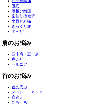
肋間神経痛
腰痛
腰椎分離症
梨状筋症候群
坐骨神経痛
ぎっくり腰
すべり症
肩のお悩み
四十肩・五十肩
肩こり
ヘルニア
首のお悩み
首の痛み
ストレートネック
寝違え
むちうち